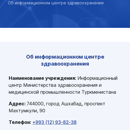
Об информационном центре здравоохранения
Об информационном центре
здравоохранения
Наименование учреждения
:
Информационный
центр Министерства здравоохранения и
медицинской промышленности Туркменистана
Адрес
:
744000, г
о
р
о
д
Ашхабад, проспект
Ма
х
т
у
мкули, 90
Телефон
:
+993 (12) 93-82-38