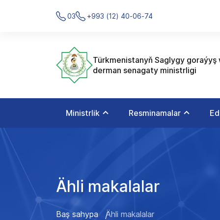
03
+993 (12) 40-06-74
Türkmenistanyň Saglygy goraýyş
derman senagaty ministrligi
Ministrlik
Resminamalar
Ed
Ähli makalalar
Baş sahypa
Ähli makalalar