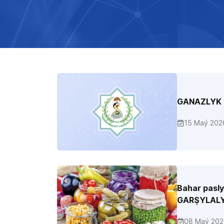
GANAZLYK
15 Maý 202
Bahar pasl
GARŞYLALY
08 Maý 202