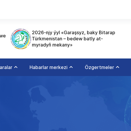
2026-njy ýyl «Garaşsyz, baky Bitarap
 we
Türkmenistan – bedew batly at-
myradyň mekany»
aralar
Habarlar merkezi
Özgertmeler