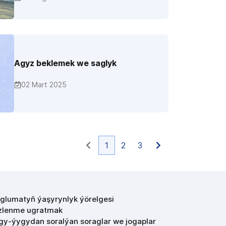
Agyz beklemek we saglyk
02 Mart 2025
1
2
3
glumatyň ýaşyrynlyk ýörelgesi
zlenme ugratmak
gy-ýygydan soralýan soraglar we jogaplar