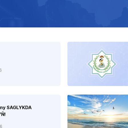
6
yny SAGLYKDA
Ň!
6