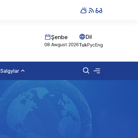
Dil
Şenbe
08 Awgust 2026
Tuk
Рус
Eng
Salgylar