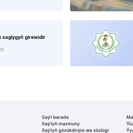
 saglygyň girewidir
25
Saýt barada
Ma
Saýtyň mazmuny
Ýü
Saýtyň gözükdirijisi we sözlügi
Ýy