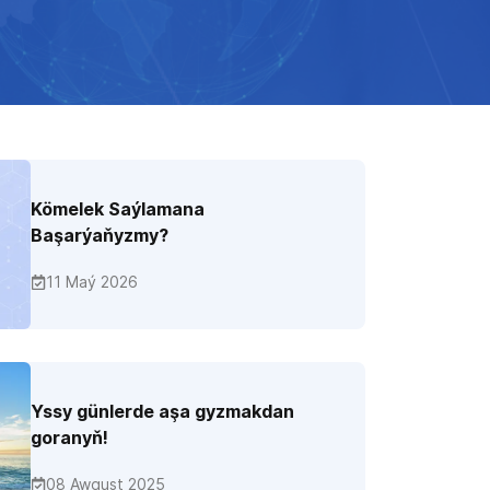
Kömelek Saýlamana
Başarýaňyzmy?
11 Maý 2026
Yssy günlerde aşa gyzmakdan
goranyň!
08 Awgust 2025