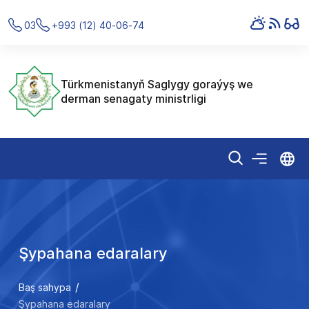
03
+993 (12) 40-06-74
Türkmenistanyň Saglygy goraýyş we
derman senagaty ministrligi
Şypahana edaralary
Baş sahypa
Şypahana edaralary