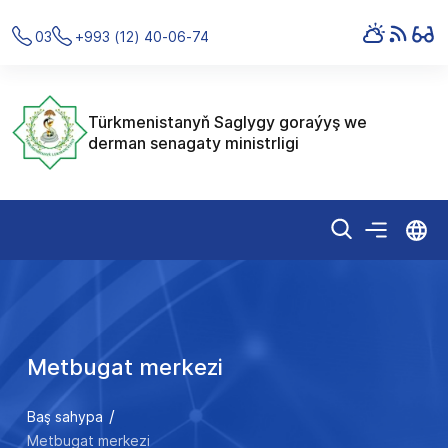
03
+993 (12) 40-06-74
Türkmenistanyň Saglygy goraýyş we
derman senagaty ministrligi
Metbugat merkezi
Baş sahypa
Metbugat merkezi