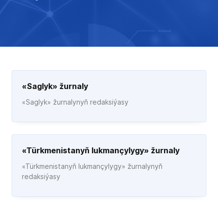
«Saglyk» žurnaly
«Saglyk» žurnalynyň redaksiýasy
«Türkmenistanyň lukmançylygy» žurnaly
«Türkmenistanyň lukmançylygy» žurnalynyň
redaksiýasy