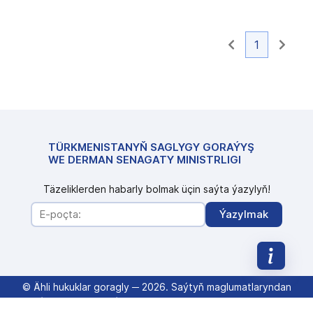
1
TÜRKMENISTANYŇ SAGLYGY GORAÝYŞ
WE DERMAN SENAGATY MINISTRLIGI
Täzeliklerden habarly bolmak üçin saýta ýazylyň!
Ýazylmak
© Ähli hukuklar goragly ─
2026
.
Saýtyň maglumatlaryndan
peýdalanylanda saýta (saglykhm.gov.tm) salgylanmanyň