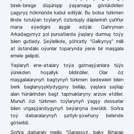
birek-birege düşünişip ýaşamaga gönükdirilen
çagyryş hökmünde kabul edilýär. Bu bolsa türkmen
ilinde tutulýan toýlaryň özboluşly däpleriniň çuňňur
mana eýedigini äşgär edýär. Gahryman
Arkadagymyz şol pursatlarda ýaşlary durmuş toýy
bilen gutlady. Şeýlelikde, şöhratly “Galkynyş” milli
at üstündäki oýunlar toparynda ýene bir maşgala
emele gelipdi.
Ýaşlaryň ene-atalary toýa gatnaşýanlara tüýs
ýürekden hoşallyk bildirdiler. Olar öz
maşgalalarynyň bagtynyň türkmen bedewleri bilen
berk baglanyşyklydygyny belläp, ýaşlara saýlap
alan hünärinden bagt tapmaklaryny arzuw etdiler.
Munuň özi türkmen toýlarynyň ýagşy dessurlar
bilen utgaşýandygynyň beýanyna öwrüldi. Soňra
toý dabaralarynyň şatlyk-şowhuny belende
göterildi.
Soňra dabaraly mejlis “Garaşsyz, baky Bitarap