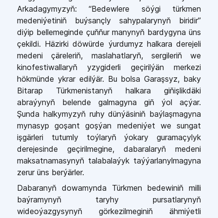
Arkadagymyzyň: “Bedewlere söýgi türkmen
medeniýetiniň buýsançly sahypalarynyň biridir”
diýip bellemeginde çuňňur manynyň bardygyna üns
çekildi. Häzirki döwürde ýurdumyz halkara derejeli
medeni çäreleriň, maslahatlaryň, sergileriň we
kinofestiwallaryň yzygiderli geçirilýän merkezi
hökmünde ykrar edilýär. Bu bolsa Garaşsyz, baky
Bitarap Türkmenistanyň halkara giňişlikdäki
abraýynyň belende galmagyna giň ýol açýar.
Şunda halkymyzyň ruhy dünýäsiniň baýlaşmagyna
mynasyp goşant goşýan medeniýet we sungat
işgärleri tutumly toýlaryň ýokary guramaçylyk
derejesinde geçirilmegine, dabaralaryň medeni
maksatnamasynyň talabalaýyk taýýarlanylmagyna
zerur üns berýärler.
Dabaranyň dowamynda Türkmen bedewiniň milli
baýramynyň taryhy pursatlarynyň
wideoýazgysynyň görkezilmeginiň ähmiýetli