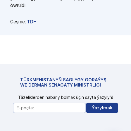
öwrüldi.
Çeşme
:
TDH
TÜRKMENISTANYŇ SAGLYGY GORAÝYŞ
WE DERMAN SENAGATY MINISTRLIGI
Täzeliklerden habarly bolmak üçin saýta ýazylyň!
Ýazylmak