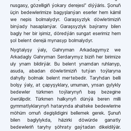
nusgasy, gözelligiň ýokary derejesi” diýýäris. Şonuň
üçin bedewlerimize bagyşlanýan eserler hem kämil
we nepis bolmalydyr. Garaşsyzlyk döwletimiziň
binýady hasaplanýar. Garaşsyzlyk baýramy bilen
bagly her bir işimiz, döredýän sungat eserimiz hem
şol belent derejä mynasyp bolmalydyr.
Nygtalyşy ýaly, Gahryman Arkadagymyz we
Arkadagly Gahryman Serdarymyz biziň her birimize
uly ynam bildirýär. Bu belent ynamdan ruhlanyp,
asuda, abadan döwletimiziň tutýan toýlaryna
dahylly bolmak belent mertebedir. Taryhdan belli
bolşy ýaly, at çapyşyklary, umuman, ynsan gylykly
bedewler türkmen toýlarynyň baş bezegine
öwrülipdir. Türkmen halkynyň dünýä beren milli
gymmatlyklarynyň hatarynda ahalteke bedewlerine
möhüm ornuň degişlidigini bellemek gerek. Şunuň
bilen baglylykda, häzirki döwürde ganatly
bedewleriň taryhy şöhraty gaýtadan dikeldilýär.