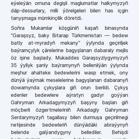
eýeleýän ornuna degişli maglumatlar halkymyzyň
däp-dessurlary, milli ýörelgeleri bilen has içgin
tanyşmaga mümkinçilik döretdi.
Soňra Mukamlar köşgüniň kaşaň binasynda
“Garaşsyz, baky Bitarap Türkmenistan — bedew
batly at-myradyň mekany” ýylynda geçiriljek
baýramçylyk çärelerine bagyşlanan dabaraly mejlis
öz işine başlady. Mukaddes Garaşsyzlygymyzyň
35 ýyllyk şanly baýramynyň bellenilýän ýylynda
meşhur ahalteke bedewlerini wasp etmek, ony
dünýä ýaýmak meselelerine bagyşlanan dabaranyň
dowamynda çykyşlara giň orun berildi. Çykyş
edenler bedewlere aýratyn gadyr goýýan
Gahryman Arkadagymyzyň başyny başlan giň
möçberli özgertmeleriniň Arkadagly Gahryman
Serdarymyzyň tagallasy bilen durmuşa geçirilmegi
netijesinde bedewleriň dünýädäki abraýynyň
belende galýandygyny bellediler. Behişdi