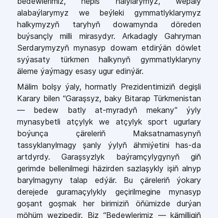
bedewlerimiz, nepis halylarymyz, wepaly
alabaýlarymyz we beýleki gymmatlyklarymyz
halkymyzyň taryhyň dowamynda döreden
buýsançly milli mirasydyr. Arkadagly Gahryman
Serdarymyzyň mynasyp dowam etdirýän döwlet
syýasaty türkmen halkynyň gymmatlyklaryny
äleme ýaýmagy esasy ugur edinýär.
Mälim bolşy ýaly, hormatly Prezidentimiziň degişli
Karary bilen “Garaşsyz, baky Bitarap Türkmenistan
— bedew batly at-myradyň mekany” ýyly
mynasybetli atçylyk we atçylyk sport ugurlary
boýunça çäreleriň Maksatnamasynyň
tassyklanylmagy şanly ýylyň ähmiýetini has-da
artdyrdy. Garaşsyzlyk baýramçylygynyň giň
gerimde bellenilmegi häzirden sazlaşykly işiň alnyp
barylmagyny talap edýär. Bu çäreleriň ýokary
derejede guramaçylykly geçirilmegine mynasyp
goşant goşmak her birimiziň öňümizde durýan
möhüm wezipedir. Biz “Bedewlerimiz — kämilligiň