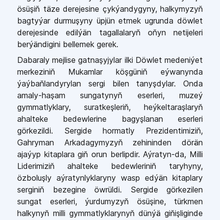
ösüşiň täze derejesine çykýandygyny, halkymyzyň
bagtyýar durmuşyny üpjün etmek ugrunda döwlet
derejesinde edilýän tagallalaryň oňyn netijeleri
berýändigini bellemek gerek.
Dabaraly mejlise gatnaşyjylar ilki Döwlet medeniýet
merkeziniň Mukamlar köşgüniň eýwanynda
ýaýbaňlandyrylan sergi bilen tanyşdylar. Onda
amaly-haşam sungatynyň eserleri, muzeý
gymmatlyklary, suratkeşleriň, heýkeltaraşlaryň
ahalteke bedewlerine bagyşlanan eserleri
görkezildi. Sergide hormatly Prezidentimiziň,
Gahryman Arkadagymyzyň zehininden dörän
ajaýyp kitaplara giň orun berlipdir. Aýratyn-da, Milli
Liderimiziň ahalteke bedewleriniň taryhyny,
özboluşly aýratynlyklaryny wasp edýän kitaplary
serginiň bezegine öwrüldi. Sergide görkezilen
sungat eserleri, ýurdumyzyň ösüşine, türkmen
halkynyň milli gymmatlyklarynyň dünýä giňişliginde