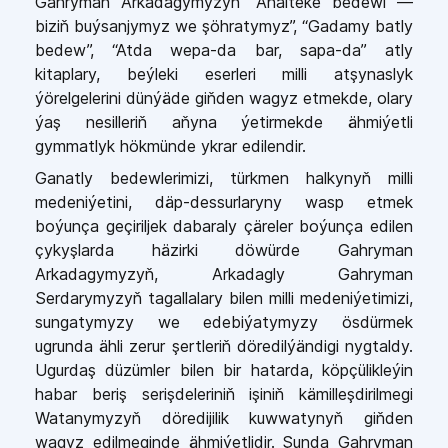
Gahryman Arkadagymyzyň “Ahalteke bedewi —
biziň buýsanjymyz we şöhratymyz”, “Gadamy batly
bedew”, “Atda wepa-da bar, sapa-da” atly
kitaplary, beýleki eserleri milli atşynaslyk
ýörelgelerini dünýäde giňden wagyz etmekde, olary
ýaş nesilleriň aňyna ýetirmekde ähmiýetli
gymmatlyk hökmünde ykrar edilendir.
Ganatly bedewlerimizi, türkmen halkynyň milli
medeniýetini, däp-dessurlaryny wasp etmek
boýunça geçiriljek dabaraly çäreler boýunça edilen
çykyşlarda häzirki döwürde Gahryman
Arkadagymyzyň, Arkadagly Gahryman
Serdarymyzyň tagallalary bilen milli medeniýetimizi,
sungatymyzy we edebiýatymyzy ösdürmek
ugrunda ähli zerur şertleriň döredilýändigi nygtaldy.
Ugurdaş düzümler bilen bir hatarda, köpçülikleýin
habar beriş serişdeleriniň işiniň kämilleşdirilmegi
Watanymyzyň döredijilik kuwwatynyň giňden
wagyz edilmeginde ähmiýetlidir. Şunda Gahryman