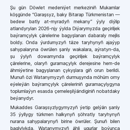
Şu gün Döwlet medeniýet merkeziniň Mukamlar
köşgünde “Garaşsyz, baky Bitarap Türkmenistan —
bedew batly at-myradyň mekany” ýyly diýlip
atlandyrylan 2026-njy ýylda Diýarymyzda geçiriljek
baýramçylyk çärelerine bagyşlanan dabaraly mejlis
boldy. Onda ýurdumyzyň täze taryhynyň ajaýyp
sahypalaryna öwrülen şanly wakalara, aýratyn-da,
şu ýylyň dowamynda geçiriljek baýramçylyk
çärelerine, olaryň guramaçylyk derejesine hem-de
ähmiýetine bagyşlanan çykyşlara giň orun berildi.
Munuň özi Watanymyzyň durmuşynda möhüm orny
eýeleýän baýramçylyk çäreleriniň guramaçylygyna
toplumlaýyn esasda çemeleşilýändiginiň nobatdaky
beýanydyr.
Mukaddes Garaşsyzlygymyzyň ýetip gelýän şanly
35 ýyllygy türkmen halkynyň şöhratly taryhynyň
nurana sahypalarynyň birine öwrüler. Şunuň bilen
baglylykda, Watanymyzyň ähli ugurlar boýunça