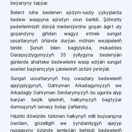
beýanyny tapýar.
Belent ruha beslenen aýdym-sazly çykyşlarda
bedew waspyna aýratyn orun berildi. Şöhratly
pederlerimiziň dünýä medeniýetine goşan ägirt uly
goşandyny giňden wagyz etmek sungat
ussatlarynyň öňünde durýan möhüm wezipeleriň
biridir. Şunuň bilen baglylykda, mukaddes
Garaşsyzlygymyzyň 35 ýyllygyna beslenýän
günlerde ahalteke bedewlerini wasp edýän sungat
eserleri baýramçylyk çäreleriniň üstüni ýetirýär.
Sungat ussatlarynyň hoş owazlary bedewleriň
ajaýyplygynyň, Gahryman Arkadagymyzyň we
Arkadagly Gahryman Serdarymyzyň bu ugurda alyp
barýan beýik işleriniň, halkymyzyň bagtyýar
durmuşynyň senasy bolup ýaňlandy.
Häzirki döwürde türkmen halkynyň milli buýsanjyna
öwrülen, gözelligiň we ýyndamlygyň ajaýyp
nusgasyny özünde jemleýän behişdi bedewleriň