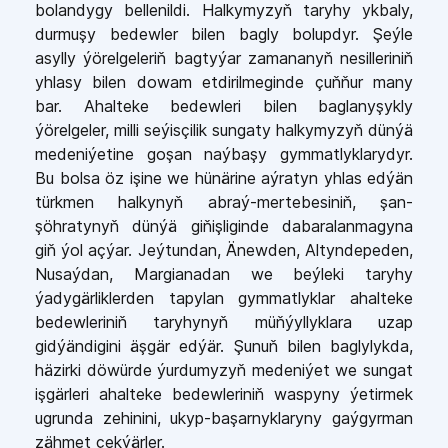
bolandygy bellenildi. Halkymyzyň taryhy ykbaly,
durmuşy bedewler bilen bagly bolupdyr. Şeýle
asylly ýörelgeleriň bagtyýar zamananyň nesilleriniň
yhlasy bilen dowam etdirilmeginde çuňňur many
bar. Ahalteke bedewleri bilen baglanyşykly
ýörelgeler, milli seýisçilik sungaty halkymyzyň dünýä
medeniýetine goşan naýbaşy gymmatlyklarydyr.
Bu bolsa öz işine we hünärine aýratyn yhlas edýän
türkmen halkynyň abraý-mertebesiniň, şan-
şöhratynyň dünýä giňişliginde dabaralanmagyna
giň ýol açýar. Jeýtundan, Änewden, Altyndepeden,
Nusaýdan, Margianadan we beýleki taryhy
ýadygärliklerden tapylan gymmatlyklar ahalteke
bedewleriniň taryhynyň müňýyllyklara uzap
gidýändigini äşgär edýär. Şunuň bilen baglylykda,
häzirki döwürde ýurdumyzyň medeniýet we sungat
işgärleri ahalteke bedewleriniň waspyny ýetirmek
ugrunda zehinini, ukyp-başarnyklaryny gaýgyrman
zähmet çekýärler.