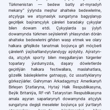
Türkmenistan — bedew batly at-myradyň
mekany” ýylynda meşhur ahalteke bedewlerine,
atçylyga we atşynaslyk sungatyna bagyşlanyp
geçiriljek baýramçylyk çäreleri baradaky çykyşlar
bilen dowam etdi. Çykyşlarda şu ýylyň
dowamynda türkmen seýisleriniň yhlasyndan dörän
ahalteke bedewlerini giňden wasp etmek we olary
halkara giňişlikde tanatmak boýunça giň möçberli
çäreleriň ýaýbaňlandyrylandygy aýdyldy. Aýratyn-
da, atçylyk sporty bilen meşgullanýan türgenler
toparlary ýurdumyzda, daşary döwletlerde
geçirilýän halkara festiwallara, maslahatlara,
gözellik bäsleşiklerine gatnaşyp, öz ussatlyklaryny
görkezýärler. Gahryman Arkadagymyz Amerikanyň
Birleşen Ştatlaryna, Hytaý Halk Respublikasyna,
Beýik Britaniýa, RF-niň Tatarystan Respublikasyna
amala aşyran saparlarynyň dowamynda atçylyk
sungatyna degişli meseleler boýunça şol ýurtlaryň