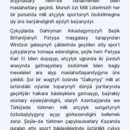
atşynaslary hem-de hünärmenleri bilen
maslahatlary geçirdi. Munuň özi Milli Liderimiziň her
bir pursatda milli atçylyk sportunyň ösdürilmegine
uly üns berýändiginiň aýdyň beýanydyr.
Çykyşlarda Gahryman Arkadagymyzyň Beýik
Britaniýanyň Patyşa maşgalasy tarapyndan
Windzor galasynyň çäklerinde geçirilen atly sport
çykyşlaryna tomaşa edendigine, şeýle hem Patyşa
Karl III bilen duşuşyp, atçylyk ugrunda iki ýurduň
arasynda gatnaşyklary ösdürmek bilen bagly
meseleleri ara alyp maslahatlaşandygyna üns
çekildi. Şol bir wagtyň özünde “Galkynyş” milli at
üstündäki oýunlar toparynyň dünýä ýurtlarynda
geçirilýän halkara bäsleşiklere gatnaşyp, baýrakly
orunlary eýeleýändigini, olaryň Azerbaýjanda we
Türkiýede türkmen milli atçylyk sungatynyň
özboluşlylygyny açyp görkezendigini bellemek
zerur. Şeýle-de türkmen çapyksuwarlary Kazanda
guralan atly sport bäsleşiklerinde üstünlikli çykyş