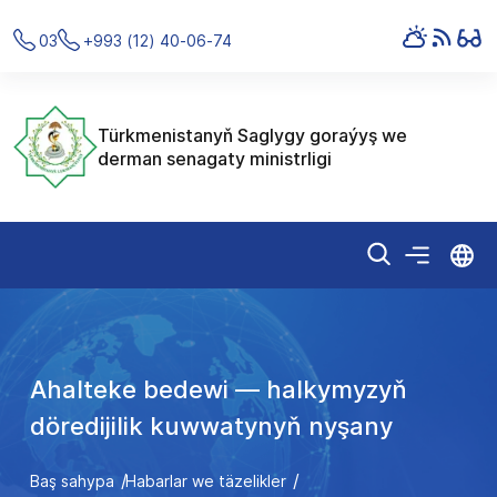
03
+993 (12) 40-06-74
Türkmenistanyň Saglygy goraýyş we
derman senagaty ministrligi
Ahalteke bedewi — halkymyzyň
döredijilik kuwwatynyň nyşany
Baş sahypa
Habarlar we täzelikler