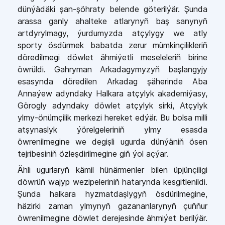
dünýädäki şan-şöhraty belende göterilýär. Şunda
arassa ganly ahalteke atlarynyň baş sanynyň
artdyrylmagy, ýurdumyzda atçylygy we atly
sporty ösdürmek babatda zerur mümkinçilikleriň
döredilmegi döwlet ähmiýetli meseleleriň birine
öwrüldi. Gahryman Arkadagymyzyň başlangyjy
esasynda döredilen Arkadag şäherinde Aba
Annaýew adyndaky Halkara atçylyk akademiýasy,
Görogly adyndaky döwlet atçylyk sirki, Atçylyk
ylmy-önümçilik merkezi hereket edýär. Bu bolsa milli
atşynaslyk ýörelgeleriniň ylmy esasda
öwrenilmegine we degişli ugurda dünýäniň ösen
tejribesiniň özleşdirilmegine giň ýol açýar.
Ähli ugurlaryň kämil hünärmenler bilen üpjünçiligi
döwrüň wajyp wezipeleriniň hatarynda kesgitlenildi.
Şunda halkara hyzmatdaşlygyň ösdürilmegine,
häzirki zaman ylmynyň gazananlarynyň çuňňur
öwrenilmegine döwlet derejesinde ähmiýet berilýär.