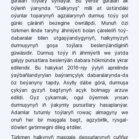
guralan toýlary synlaýar. Bu ýerde guralan ak
öýleriň ýanynda “Galkynyş” milli at üstündäki
oýunlar toparynyň agzalarynyň durmuş toýy şol
günki çäräniň bezegine öwrülipdi. Munuň özi
türkmen ilinde taryhy ähmiýeti bolan çäreleriň toý-
dabaralar bilen utgaşýandygynyň, halkymyzyň
durmuşynyň goşa toýlara beslenýändiginiň
güwäsidir. Durmuş toýy iň ähmiýetli we ýatda
galyjy pursatlara beslenýän dabara hökmünde ykrar
edilendir. Bu hakykat 2016-njy ýylyň aprelinde
ýaýbaňlandyrylan baýramçylyk dabaralarynda-da
öz beýanyny tapdy. Asylly däbe görä, durmuşa
çykýan gyzyň bagtynyň açyk bolmagy arzuw
edildi. Gyz çykarmak, ogul öýermek ynsan
durmuşynyň iň ýakymly pursatlary hasaplanýar.
Adamlar tutumly toýlaryň rowaç almagyny we
onuň her bir maşgala bagt, agzybirlik, rysgal-
döwlet getirmegini dileg etdiler.
Türkmen halkynyň maşgala dessurlarynyň çuňňur