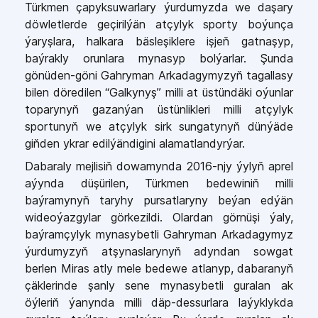
Türkmen çapyksuwarlary ýurdumyzda we daşary
döwletlerde geçirilýän atçylyk sporty boýunça
ýaryşlara, halkara bäsleşiklere işjeň gatnaşyp,
baýrakly orunlara mynasyp bolýarlar. Şunda
gönüden-göni Gahryman Arkadagymyzyň tagallasy
bilen döredilen “Galkynyş” milli at üstündäki oýunlar
toparynyň gazanýan üstünlikleri milli atçylyk
sportunyň we atçylyk sirk sungatynyň dünýäde
giňden ykrar edilýändigini alamatlandyrýar.
Dabaraly mejlisiň dowamynda 2016-njy ýylyň aprel
aýynda düşürilen, Türkmen bedewiniň milli
baýramynyň taryhy pursatlaryny beýan edýän
wideoýazgylar görkezildi. Olardan görnüşi ýaly,
baýramçylyk mynasybetli Gahryman Arkadagymyz
ýurdumyzyň atşynaslarynyň adyndan sowgat
berlen Miras atly mele bedewe atlanyp, dabaranyň
çäklerinde şanly sene mynasybetli guralan ak
öýleriň ýanynda milli däp-dessurlara laýyklykda