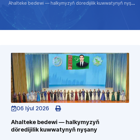
Ahalteke bedewi — halkymyzyň döredijilik kuwwatynyň nyşany
06 Iýul 2026
Ahalteke bedewi — halkymyzyň
döredijilik kuwwatynyň nyşany