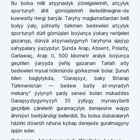
Bu bolsa milli atşynaslyk ýörelgeleriniň, atçylyk
sportunyň ähli görnüşleriniň ilerledilmegine-de
kuwwatly itergi berýär. Taryhy maglumatlardan belli
bolşy ýaly, şöhratly türkmen bedewleri atçylyk
sportunyň dürli görnüşleri boýunça ýokary netijeleri
gazanyp, dünýä atşynaslygynyň taryhyna ajaýyp
sahypalary ýazypdyr. Şunda Arap, Absent, Polatly,
Garlawaç, Arap II, 500 kilometr aralyk boýunça
geçirilen ýaryşda ýeňiş gazanan Tarlaň atly
bedewleri mysal hökmünde görkezmek bolar. Şunuň
bilen baglylykda, “Garaşsyz, baky Bitarap
Türkmenistan — bedew batly at-myradyň
mekany” ýylynyň şanly senesi bolan mukaddes
Garaşsyzlygymyzyň 35 ýyllygy mynasybetli
geçiriljek çäreleriň guramaçylyk derejesine wajyp
ähmiýet berilýändigi bellenildi. Bu bolsa dabaralaryň
häzirki döwrüň ruhuna kybap derejede guralmagyny
üpjün eder.