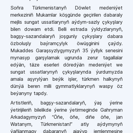
Soňra Türkmenistanyň Döwlet medeniýet
merkeziniň Mukamlar köşgünde geçirilen dabaraly
mejlis sungat ussatlarynyň aýdym-sazly çykyşlary
bilen dowam etdi. Belli estrada ýyldyzlarynyň,
bagşy-sazandalaryň joşgunly çykyşlary dabara
özboluşly baýramçylyk öwüşginini çaýdy.
Mukaddes Garaşsyzlygymyzyň 35 ýyllyk senesini
mynasyp garşylamak ugrunda zerur tagallalar
edýän, täze eserleri döredýän medeniýet we
sungat ussatlarynyň çykyşlarynda ýurdumyzda
amala aşyrylýan beýik işler, türkmen halkynyň
dünýä beren milli gymmatlyklarynyň waspy öz
beýanyny tapdy.
Artistleriň, bagşy-sazandalaryň, ýaş ýerine
ýetirijileriň bilelikde ýerine ýetirmeginde Gahryman
Arkadagymyzyň “Öňe, öňe, diňe öňe, jan
Watanym, Türkmenistan!” atly aýdymynyň
ýaňlanmagy dabaranyň ajaýyp jemlenmesine