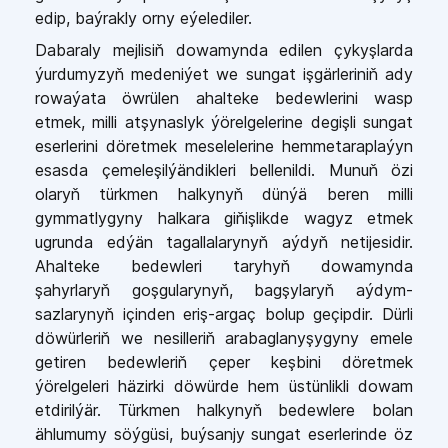
edip, baýrakly orny eýelediler.
Dabaraly mejlisiň dowamynda edilen çykyşlarda
ýurdumyzyň medeniýet we sungat işgärleriniň ady
rowaýata öwrülen ahalteke bedewlerini wasp
etmek, milli atşynaslyk ýörelgelerine degişli sungat
eserlerini döretmek meselelerine hemmetaraplaýyn
esasda çemeleşilýändikleri bellenildi. Munuň özi
olaryň türkmen halkynyň dünýä beren milli
gymmatlygyny halkara giňişlikde wagyz etmek
ugrunda edýän tagallalarynyň aýdyň netijesidir.
Ahalteke bedewleri taryhyň dowamynda
şahyrlaryň goşgularynyň, bagşylaryň aýdym-
sazlarynyň içinden eriş-argaç bolup geçipdir. Dürli
döwürleriň we nesilleriň arabaglanyşygyny emele
getiren bedewleriň çeper keşbini döretmek
ýörelgeleri häzirki döwürde hem üstünlikli dowam
etdirilýär. Türkmen halkynyň bedewlere bolan
ählumumy söýgüsi, buýsanjy sungat eserlerinde öz