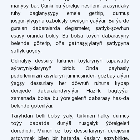
manysy bar. Çünki bu ýörelge nesilleriň arasyndaky
ruhy baglanyşygy emele getirip, durmuş
joşgunlylygyna özboluşly öwüşgin çaýýar. Bu ýerde
guralan dabaralarda degişmeler, şatlyk-şowhun
esasy orunda boldy. Bu bolsa toýuň dabarasyny
belende göterip, oňa gatnaşyjylaryň şatlygyna
şatlyk goşdy.
Gelnalyjy dessury türkmen toýlarynyň tapawutly
aýratynlyklarynyň biridir. Onda paýhasly
pederlerimiziň asyrlaryň jümmüşinden gözbaş alýan
ýagşy dessurlary her döwrüň ruhuna kybap
derejede dabaralandyrylýar. Häzirki bagtyýar
zamanada bolsa bu ýörelgeleriň dabarasy has-da
belende göterilýär.
Taryhdan belli bolşy ýaly, türkmen halky durmuş
toýy babatda dünýä nusgalyk ýörelgeleri
döredipdir. Munuň özi toý dessurlarynyň derejesini
artdyrmak bilen bir hatarda, ýaşlary agzybirlige,