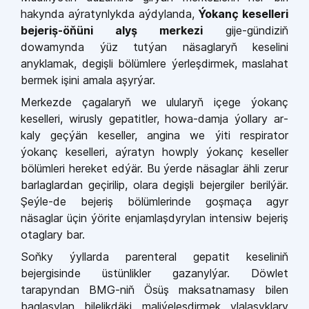
hakynda aýra­tynlykda aýdylanda,
Ýokanç ke­selleri
bejeriş-­öňüni alyş merkezi
gi­je­-gündiziň
dowamynda ýüz tutýan näsaglaryň keselini
anyklamak, de­gişli bölümlere ýerleşdirmek, mas­lahat
bermek işini amala aşyrýar.
Merkezde çagalaryň we ulula­ryň içege ýokanç
keselleri, wirusly gepatitler, howa­-damja ýollary ar­
kaly geçýän keseller, angina we ýiti respirator
ýokanç keselleri, aýratyn howply ýokanç keseller
bölümle­ri hereket edýär. Bu ýerde näsag­lar ähli zerur
barlaglardan geçirilip, olara degişli bejergiler berilýär.
Şeý­le-­de bejeriş bölümlerinde goşmaça agyr
näsaglar üçin ýörite enjamlaş­dyrylan intensiw bejeriş
otaglary bar.
Soňky ýyllarda parenteral gepa­tit keseliniň
bejergisinde üstünlik­ler gazanylýar. Döwlet
tarapyndan BMG­-niň Ösüş maksatnamasy bi­len
baglaşylan bilelikdäki maliýe­leşdirmek ylalaşyklary