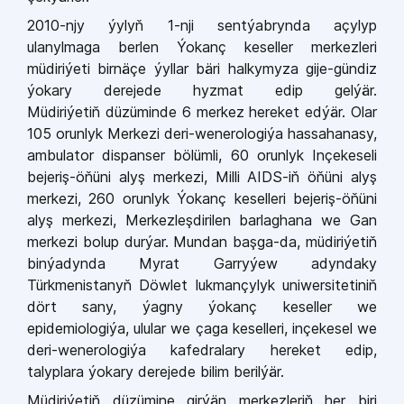
2010-njy ýylyň 1-nji sentýabrynda açylyp
ulanylmaga berlen
Ýokanç keseller merkezleri
müdiriýeti birnäçe ýyllar bäri halkymyza gije-gündiz
ýokary derejede hyzmat edip gelýär.
Müdiriýetiň
düzüminde 6 merkez hereket edýär. Olar
105 orunlyk Merkezi deri-wenerologiýa hassahanasy,
ambulator dispanser bölümli, 60 orunlyk Inçekeseli
bejeriş-öňüni alyş merkezi, Milli AIDS-iň öňüni alyş
merkezi, 260 orunlyk Ýokanç keselleri bejeriş-öňüni
alyş merkezi, Merkezleşdirilen barlaghana we Gan
merkezi bolup durýar. Mundan başga-da, müdiriýetiň
binýadynda Myrat Garryýew adyndaky
Türkmenistanyň Döwlet lukmançylyk uniwersitetiniň
dört sany, ýagny ýokanç keseller we
epidemiologiýa, ulular we çaga keselleri, inçekesel we
deri-wenerologiýa kafedralary hereket edip,
talyplara ýokary derejede bilim berilýär.
Müdiriýetiň düzümine girýän merkezleriň her biri