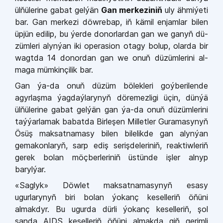
ülňülerine gabat gelýän
Gan merkeziniň
uly ähmiýeti
bar. Gan merkezi döwrebap, iň kämil enjamlar bilen
üpjün edilip, bu ýer­de donorlardan gan we ganyň dü­
zümleri alynýan iki operasion otagy bolup, olarda bir
wagtda 14 donor­dan gan we onuň düzümlerini al­
maga mümkinçilik bar.
Gan ýa­-da onuň düzüm bö­lekleri goýberilende
agyrlaşma ýagdaýlarynyň döremezligi üçin, dünýä
ülňülerine gabat gelýän gan ýa­-da onuň düzümlerini
taýýarlamak babatda Birleşen Milletler Gu­ramasynyň
Ösüş maksatnamasy bilen bilelikde gan alynýan
gema­konlaryň, sarp ediş serişdeleriniň, reaktiwleriň
gerek bolan möçberle­
riniň üstünde işler alnyp
barylýar.
«Saglyk» Döwlet maksatnama­synyň esasy
ugurlarynyň biri bolan ýokanç keselleriň öňüni
almakdyr. Bu ugurda dürli ýokanç keselleriň, şol
sanda AIDS keselleriň öňüni almakda giň gerimli