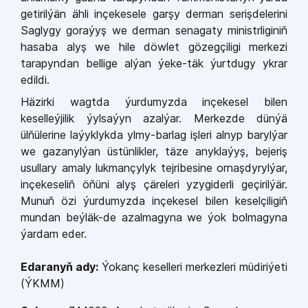
geti­rilýän ähli inçekesele garşy derman serişdelerini
Saglygy goraýyş we derman senagaty ministrliginiň
ha­
saba alyş we hile döwlet gözegçiligi merkezi
tarapyndan bellige alýan ýeke-­täk ýurtdugy ykrar
edildi.
Häzirki wagtda ýurdumyzda in­çekesel bilen
keselleýjilik ýylsaýyn azalýar. Merkezde dünýä
ülňüle­rine laýyklykda ylmy-­barlag işleri alnyp barylýar
we gazanylýan üs­tünlikler, täze anyklaýyş, bejeriş
usullary amaly lukmançylyk tejri­besine ornaşdyrylýar,
inçekeseliň öňüni alyş çäreleri yzygiderli ge­çirilýär.
Munuň özi ýurdumyzda in­çekesel bilen keselçiligiň
mundan beýläk­-de azalmagyna we ýok bol­magyna
ýardam eder.
Edaranyň ady:
Ýokanç keselleri merkezleri müdiriýeti
(ÝKMM)