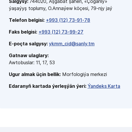
Salgysy:
744020,
Aşgabat şäheri, «Çoganly»
ýaşaýyş toplumy, O.Annaýew köçesi, 79-njy jaý
Telefon belgisi:
+993 (12) 73-91-78
Faks belgisi:
+993 (12) 73-99-27
E-poçta salgysy:
ykmm_cid@sanly.tm
Gatnaw ulaglary:
Awtobuslar: 11, 17, 53
Ugur almak üçin bellik:
Morfologiýa merkezi
Edaranyň kartada ýerleşýän ýeri:
Ýandeks Karta