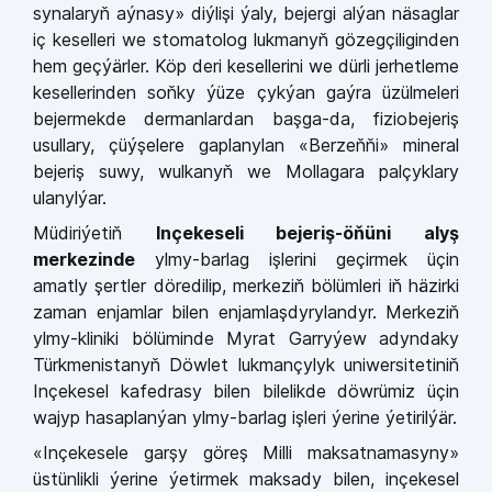
synalaryň aýnasy» diýlişi ýaly, bejergi alýan näsaglar
iç keselleri we stomato­log lukmanyň gözegçiliginden
hem geçýärler. Köp deri kesellerini we dürli jerhetleme
kesellerinden soň­ky ýüze çykýan gaýra üzülmeleri
bejermekde dermanlardan başga­-da, fiziobejeriş
usullary, çüýşelere gaplanylan «Berzeňňi» mineral
bejeriş suwy, wulkanyň we Mollagara palçyklary
ulanylýar.
Müdiriýetiň
Inçekeseli bejeriş­-öňüni alyş
merkezinde
ylmy­-barlag işlerini geçirmek üçin
amatly şert­ler döredilip, merkeziň bölümleri iň häzirki
zaman enjamlar bilen en­jamlaşdyrylandyr. Merkeziň
ylmy­-kliniki bölüminde Myrat Garryýew adyndaky
Türkmenistanyň Döwlet lukmançylyk uniwersitetiniň
In­çekesel kafedrasy bilen bilelikde döwrümiz üçin
wajyp hasaplanýan ylmy-­barlag işleri ýerine ýetirilýär.
«Inçekesele garşy göreş Milli maksatnamasyny»
üstünlikli ýerine ýetirmek maksady bilen, inçekesel