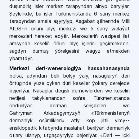
düşündiriş işler merkez tarapyndan alnyp barylýar.
Şeýle­likde, bu işler Türkmenistanda 6 sany merkez
tarapyndan amala aşyry­lyp, Aşgabat şäherinde Milli
AIDS­-iň öňüni alyş merkezi we 5 sany welaýat
merkezleri hereket edýär. Merkezleriň wezipesi ilat
arasyn­da keseliň öňüni alyş işlerini geçir­mekden,
sagdyn durmuş ýörelgesi­ni wagyz etmekden
ybaratdyr.
Merkezi deri-­wenerologiýa has­sahanasynda
bolsa, adyndan belli bolşy ýaly, näsaglaryň deri
örtüginde ýü­ze çykan dürli keseller ýokary de­rejede
bejerilýär. Näsaglar degişli derňewlerden we keseliň
netijesi ta­kyklanandan soňra, Türkmenistan­da
öndürilýän derman serişdeleri we
Gahryman Arkadagymyzyň «Türk­menistanyň
dermanlyk ösümlikle­ri» atly köp jiltli ylmy-­
ensiklopedik kitabynda maslahat berilýän der­manlyk
otlary ulanyp, utgaşdyrylyp bejerilýär. «Deri — içki