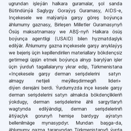
ugrundan işleýän halkara gurama­lar, şol sanda
Bütindünýä Saglygy Goraýyş Guramasy, AIDS­-e,
Inçe­kesele we malýariýa garşy göreş boýunça
ählumumy gaznasy, Bir­leşen Milletler Guramasynyň
Ösüş maksatnamasy we ABŞ­-nyň Hal­kara ösüş
boýunça agentligi (USA­ID) bilen hyzmatdaşlyk
edilýär. Ählumumy gazna inçekesele gar­şy anyklaýyş
we bejeriş üçin kepil­lendirilen materiallary bökdençsiz
getirmegi üpjün etmek boýunça alnyp barylýan işler
üçin ýurduň tagallalaryny ykrar edip, Türkme­nistana
«Inçekesele garşy derman serişdelerini satyn
almagy netije­li meýilleşdirmegiň lideri»
diýen
derejäni berdi. Ýurdumyzda inçe­
kesele garşy
derman serişdeleri­ni satyn almakda bökdençlikleriň
ýokdugy, derman serişdelerine ähli sargytlaryň
wagtynda edilýändi­gi, derman serişdeleriniň
ätiýaçlyk gorunyň hemişe bardygy aýratyn
bellenilmäge mynasypdyr. Mundan başga­-da,
ählumumy gazna tara­pyndan Türkmenistanyň ýurda