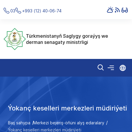
03
+993 (12) 40-06-74
Türkmenistanyň Saglygy goraýyş we
derman senagaty ministrligi
Ýokanç keselleri merkezleri müdiriýeti
Baş sahypa
Merkezi bejeriş-öňüni alyş edaralary
Ýokanç keselleri merkezleri müdiriýeti