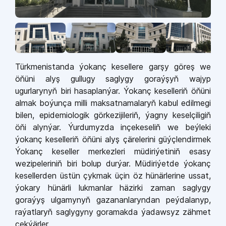
Türkmenistanda ýokanç kesel­lere garşy göreş we
öňüni alyş gullugy saglygy goraýşyň wajyp
ugurlarynyň biri hasaplanýar. Ýo­kanç keselleriň öňüni
almak boýunça milli maksatnamalaryň kabul edilmegi
bilen, epidemio­logik görkezijileriň, ýagny kesel­çiligiň
öňi alynýar.
Ýurdumyzda inçekeseliň we beýleki
ýokanç ke­selleriň öňüni alyş çärelerini güýç­lendirmek
Ýokanç keseller merkezleri müdiriýetiniň
esasy
wezipeleriniň biri bolup durýar.
Müdiriýetde
ýo­kanç
kesellerden üstün çykmak üçin öz hünärlerine ussat,
ýokary hünärli lukmanlar häzirki zaman saglygy
goraýyş ulgamynyň gaza­nanlaryndan peýdalanyp,
raýatla­ryň saglygyny goramakda ýadaw­syz zähmet
çekýärler.