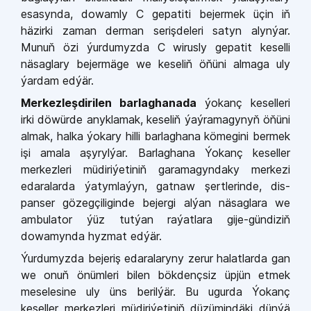
esasynda,
dowamly C gepatiti bejermek üçin iň
häzirki zaman derman serişde­leri satyn alynýar.
Munuň özi ýur­dumyzda C wirusly gepatit keselli
näsaglary bejermäge we keseliň öňüni almaga uly
ýardam edýär.
Merkezleşdirilen barlaghana­da
ýokanç keselleri
irki döwürde anyklamak, keseliň ýaýramagy­nyň öňüni
almak, halka ýokary hil­li barlaghana kömegini bermek
işi amala aşyrylýar. Barlaghana Ýokanç keseller
merkezleri müdiriýetiniň ga­ramagyndaky merkezi
edaralarda ýatymlaýyn, gatnaw şertlerinde, dis­
panser gözegçiliginde bejergi alýan näsaglara we
ambulator ýüz tutýan raýatlara gije­-gündiziň
dowamynda hyzmat edýär.
Ýurdumyzda bejeriş edarala­ryny zerur halatlarda gan
we onuň önümleri bilen bökdençsiz üpjün etmek
meselesine uly üns berilýär. Bu ugurda Ýokanç
keseller merkezleri müdiriýetiniň düzümindä­ki dünýä